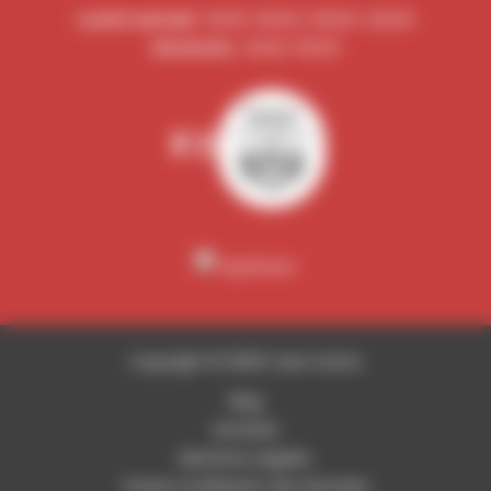
Lundi à samedi
: 12h00–15h00 | 19h00–23h00
Dimanche
: 12h00–15h00
Copyright © 2026 Casa Vostra
Blog
Activités
Mentions Légales
Charte d’utilisation des données