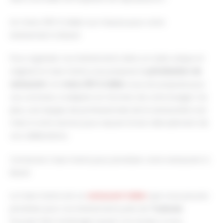
Un menu 100 % italien sur mesure pour votre
événement à Muret
Pour organiser vos événements dans un style unique et
original, la Casa Vostra vous propose la
privatisation de
restaurant
. Un
menu 100 % italien
vous est proposé pour
vos convives, à adapter en fonction de votre budget. De
plus, une équipe de professionnels de la restauration est
mise à votre service pour assurer le bon déroulement de
vos célébrations.
Contactez Casa Vostra pour privatiser votre restaurant à
Muret
La Casa Vostra est un
restaurant italien
que vous pouvez
privatiser pour vos événements près de
Toulouse
.
Pouvant être aménagé suivant vos envies, il vous