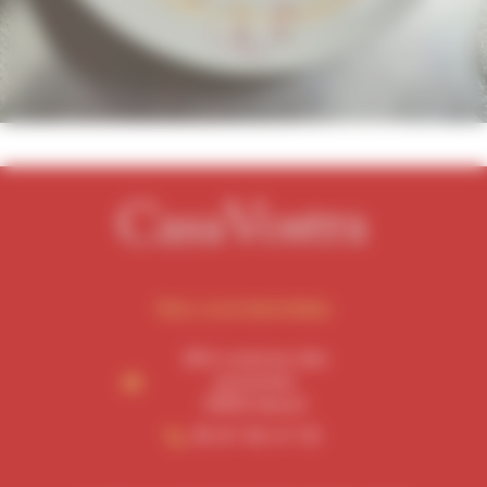
Nos coordonnées
68 b avenue des
pyrenees
31600 Muret
05 67 06 47 33