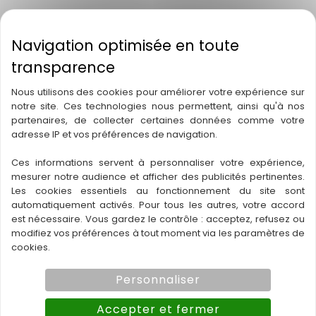
Envoyer
Nous utilisons des cookies pour améliorer votre expérience sur
notre site. Ces technologies nous permettent, ainsi qu'à nos
partenaires, de collecter certaines données comme votre
adresse IP et vos préférences de navigation.
Ces informations servent à personnaliser votre expérience,
mesurer notre audience et afficher des publicités pertinentes.
Les cookies essentiels au fonctionnement du site sont
automatiquement activés. Pour tous les autres, votre accord
est nécessaire. Vous gardez le contrôle : acceptez, refusez ou
modifiez vos préférences à tout moment via les paramètres de
cookies.
Personnaliser
Accepter et fermer